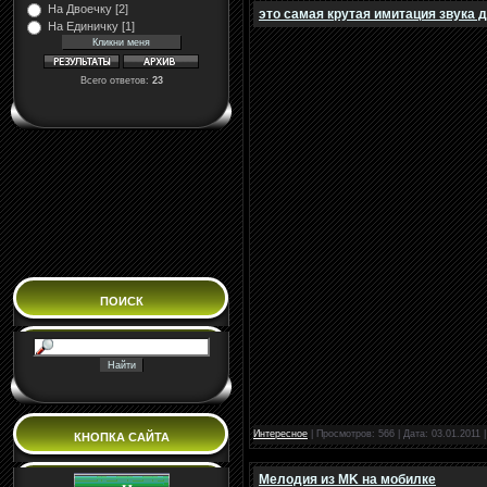
На Двоечку [2]
это самая крутая имитация звука д
На Единичку [1]
Всего ответов:
23
ПОИСК
Интересное
| Просмотров: 566 | Дата:
03.01.2011
КНОПКА САЙТА
Мелодия из MK на мобилке