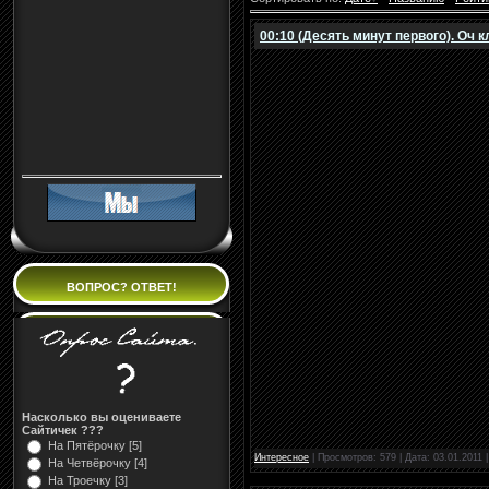
00:10 (Десять минут первого). Оч
ВОПРОС? ОТВЕТ!
Насколько вы оцениваете
Сайтичек ???
На Пятёрочку [5]
Интересное
| Просмотров: 579 | Дата:
03.01.2011
На Четвёрочку [4]
На Троечку [3]