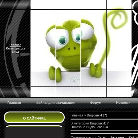
Главная
Регистрация
Вход
Главная
Файлы для скачивания
Форум
Новости
Главная
»
ВидюшкИ
(
7
)
О САЙТИЧКЕ
В категории ВидюшкИ
:
7
Показано ВидюшеК
:
1-4
Сортировать по
:
Дате
·
Названию
·
Рейти