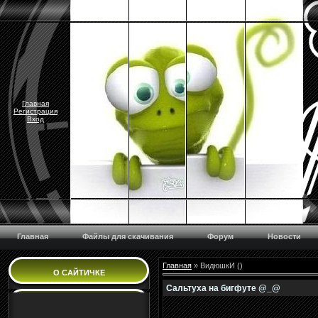
Главная
Регистрация
Вход
Главная
Файлы для скачивания
Форум
Новости
Главная
»
ВидюшкИ
(
)
О САЙТИЧКЕ
Сальтуха на бигфуте @_@