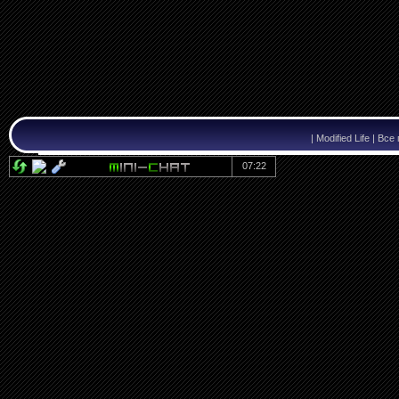
|
Modified Life | В
07:22