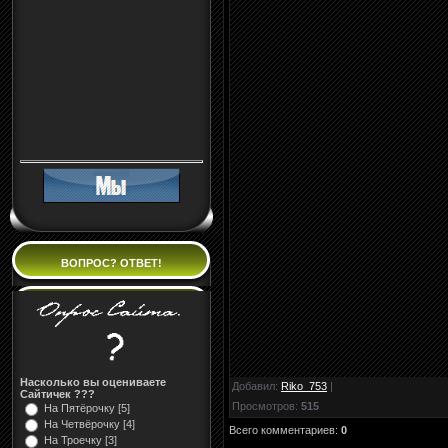
ВОПРОС? ОТВЕТ!
Насколько вы оцениваете
Добавил
:
Riko_753
|
Сайтичек ???
Просмотров
:
515
На Пятёрочку [5]
На Четвёрочку [4]
Всего комментариев
:
0
На Троечку [3]