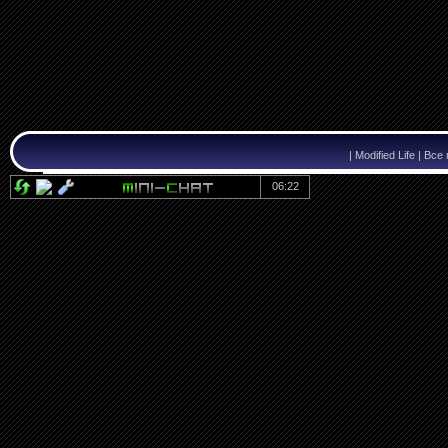
|
Modified Life | В
06:22