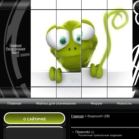
Главная
Регистрация
Вход
Главная
Файлы для скачивания
Форум
Новости
Главная
»
ВидюшкИ
(
19
)
О САЙТИЧКЕ
ПриколЫ
[1]
Различные прикольные видюшки